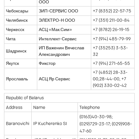
ООО
Чебоксары
ЗИП-СЕРВИС ООО
+7 (8352) 22-57-75
Челябинск
ЭЛЕКТРО-Н ООО
+7 (351) 211-00-84
Черкесск
АСЦ «Мак.Сим»
+7 (8782) 26-19-15
Чита
Интеллект-Сервис
+7 (914) 485-79-99
ИП Важенин Вячеслав
+7 (35253) 3-53-
Шадринск
Александрович
32
Якутск
Фикстор
+7 (914) 271-65-55
+7 (4852) 28-33-
Ярославль
АСЦ Яр Сервис
00,28-44-00, +7
(902) 330-02-42
Republic of Belarus
Name
Telephone
Address
(0163)40-30-98;
Baranovichi
IP Kucherenko SI
(029)729-23-17; (029)908-
47-60