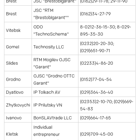
(0162)29-11-78; 29-11-90
Brest
JSC "Brestoblgarant"
JSC "RTM
(0162)34-27-79
Brest
"Brestoblgarant""
8-0212-36-15-30; 8-029-
ODO
Vitebsk
895-35-30
"TechnoSchema"
(0232)20-20-30;
Technosity LLC
Gomel
(029)651-90-71
RTM Mogilev OJSC
Slides
(02233)4-86-20
"Garant"
OJSC "Grodno OTTC
Grodno
(0152)77-04-54
Garant"
Dyatlovo
IP Tolkach AV
(029)364-36-40
(02353)2-10-70; (029)669-
IP Prilutsky VN
Zhytkovychi
54-83
Ivanovo
BonSLAVtrade LLC
(029)664-17-65
Individual
(029)709-45-00
Kletsk
entrepreneur