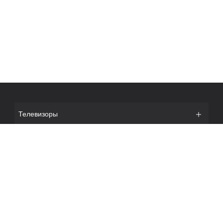
Телевизоры
О нас
Новости
Интернет - магазин