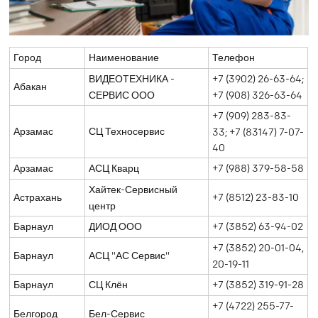
Город
Наименование
Телефон
ВИДЕОТЕХНИКА -
+7 (3902) 26-63-64;
Абакан
СЕРВИС ООО
+7 (908) 326-63-64
+7 (909) 283-83-
Арзамас
СЦ Техносервис
33; +7 (83147) 7-07-
40
Арзамас
АСЦ Кварц
+7 (988) 379-58-58
Хайтек-Сервисный
Астрахань
+7 (8512) 23-83-10
центр
Барнаул
ДИОД ООО
+7 (3852) 63-94-02
+7 (3852) 20-01-04,
Барнаул
АСЦ "АС Сервис"
20-19-11
Барнаул
СЦ Клён
+7 (3852) 319-91-28
+7 (4722) 255-77-
Белгород
Бел-Сервис