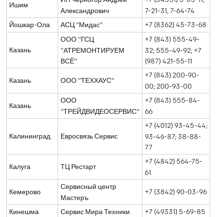
ИП Черногор Андрей
+7 (34551) 5-05-11,
Ишим
Александрович
7-21-31, 7-64-74
Йошкар-Ола
АСЦ "Мидас"
+7 (8362) 45-73-68
ООО "ГСЦ
+7 (843) 555-49-
Казань
"АТРЕМОНТИРУЕМ
32; 555-49-92; +7
ВСЁ"
(987) 421-55-11
+7 (843) 200-90-
Казань
ООО "ТЕХХАУС"
00; 200-93-00
ООО
+7 (843) 555-84-
Казань
"ТРЕЙДВИДЕОСЕРВИС"
66
+7 (4012) 93-45-44;
Калининград
Евросвязь Сервис
93-46-87; 38-88-
77
+7 (4842) 564-75-
Калуга
ТЦ Рестарт
61
Сервисный центр
Кемерово
+7 (3842) 90-03-96
Мастеръ
Кинешма
Сервис Мира Техники
+7 (49331) 5-69-85