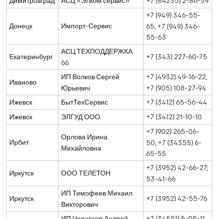
Димитровград
АСЦ «Элком сервис»
+7 (84235) 2-86-59
+7 (949) 346-55-
Донецк
Импорт-Сервис
65, +7 (949) 346-
55-63
АСЦ ТЕХПОДДЕРЖКА
Екатеринбург
+7 (343) 227-60-75
66
ИП Волков Сергей
+7 (4932) 49-16-22,
Иваново
Юрьевич
+7 (905) 108-27-94
Ижевск
БытТехСервис
+7 (3412) 65-56-44
Ижевск
ЭЛГУД ООО
+7 (3412) 21-10-10
+7 (902) 265-06-
Орлова Ирина
Ирбит
50, +7 (34355) 6-
Михайловна
65-55
+7 (3952) 42-66-27;
Иркутск
ООО ТЕЛЕТОН
53-41-66
ИП Тимофеев Михаил
Иркутск
+7 (3952) 42-55-76
Викторович