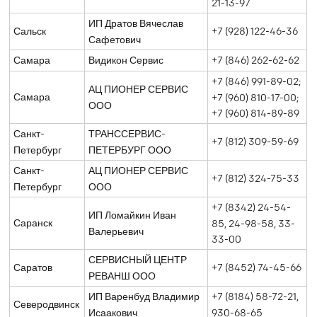
21-13-97
ИП Дратов Вячеслав
Сальск
+7 (928) 122-46-36
Сафетович
Самара
Видикон Сервис
+7 (846) 262-62-62
+7 (846) 991-89-02;
АЦ ПИОНЕР СЕРВИС
Самара
+7 (960) 810-17-00;
ООО
+7 (960) 814-89-89
Санкт-
ТРАНССЕРВИС-
+7 (812) 309-59-69
Петербург
ПЕТЕРБУРГ ООО
Санкт-
АЦ ПИОНЕР СЕРВИС
+7 (812) 324-75-33
Петербург
ООО
+7 (8342) 24-54-
ИП Ломайкин Иван
Саранск
85, 24-98-58, 33-
Валерьевич
33-00
СЕРВИСНЫЙ ЦЕНТР
Саратов
+7 (8452) 74-45-66
РЕВАНШ ООО
ИП Варенбуд Владимир
+7 (8184) 58-72-21,
Северодвинск
Исаакович
930-68-65